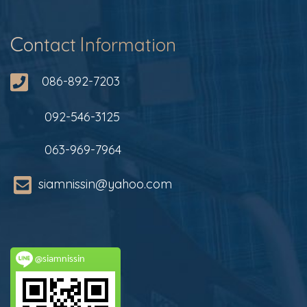
C
I
on
tact
nformation
086-892-7203
092-546-3125
063-969-7964
siamnissin@yahoo.com
@siamnissin