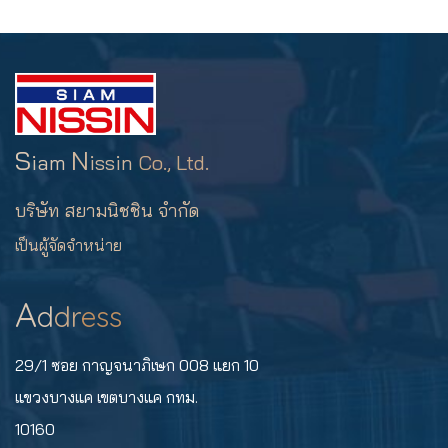
S
N
iam
issin
Co., Ltd.
บริษัท สยามนิชชิน จำกัด
เป็นผู้จัดจำหน่าย
A
d
dr
ess
29/1 ซอย กาญจนาภิเษก 008 แยก 10
แขวงบางแค เขตบางแค กทม.
10160