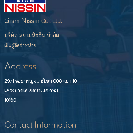
S
N
iam
issin
Co., Ltd.
บริษัท สยามนิชชิน จำกัด
เป็นผู้จัดจำหน่าย
A
d
dr
ess
29/1 ซอย กาญจนาภิเษก 008 แยก 10
แขวงบางแค เขตบางแค กทม.
10160
C
I
on
tact
nformation