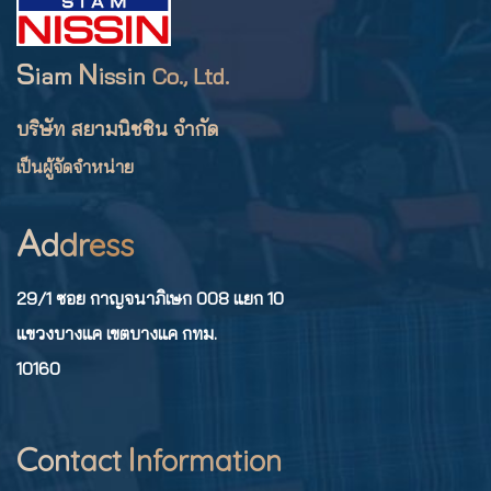
S
N
iam
issin
Co., Ltd.
บริษัท สยามนิชชิน จำกัด
เป็นผู้จัดจำหน่าย
A
d
dr
ess
29/1 ซอย กาญจนาภิเษก 008 แยก 10
แขวงบางแค เขตบางแค กทม.
10160
C
I
on
tact
nformation