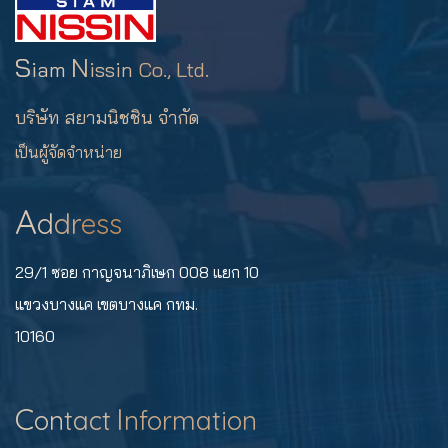
S
N
iam
issin
Co., Ltd.
บริษัท สยามนิชชิน จำกัด
เป็นผู้จัดจำหน่าย
A
d
dr
ess
29/1 ซอย กาญจนาภิเษก 008 แยก 10
แขวงบางแค เขตบางแค กทม.
10160
C
I
on
tact
nformation