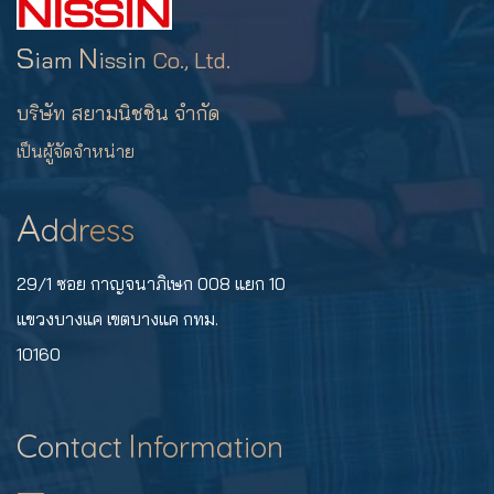
S
N
iam
issin
Co., Ltd.
บริษัท สยามนิชชิน จำกัด
เป็นผู้จัดจำหน่าย
A
d
dr
ess
29/1 ซอย กาญจนาภิเษก 008 แยก 10
แขวงบางแค เขตบางแค กทม.
10160
C
I
on
tact
nformation