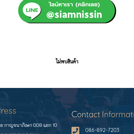
ไม่พบสินค้า
r
ess
C
I
on
tact
nformat
อย กาญจนาภิเษก 008 แยก 10
086-892-7203