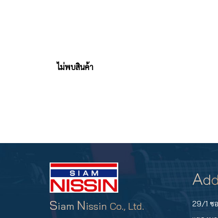
ไม่พบสินค้า
A
d
d
S
N
29/1 ซ
iam
issin
Co., Ltd.