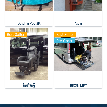
Dolphin Poollift
Alpin
Best Seller
Best Seller
Pre-Order
ลิฟท์รถตู้
RICON LIFT