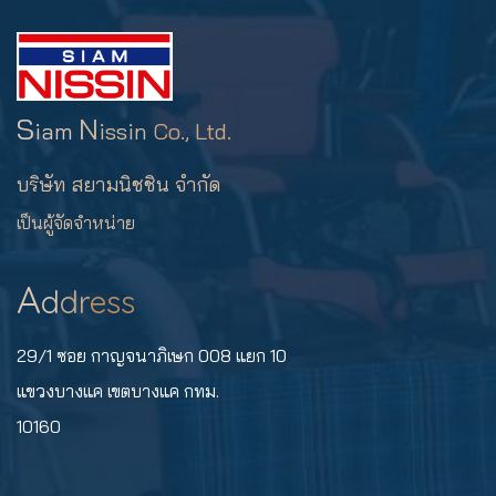
S
N
iam
issin
Co., Ltd.
บริษัท สยามนิชชิน จำกัด
เป็นผู้จัดจำหน่าย
A
d
dr
ess
29/1 ซอย กาญจนาภิเษก 008 แยก 10
แขวงบางแค เขตบางแค กทม.
10160