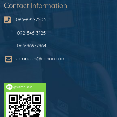
C
I
on
tact
nformation
086-892-7203
092-546-3125
063-969-7964
siamnissin@yahoo.com
@siamnissin